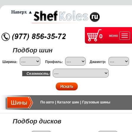
Наверх ▲
0
МЕНЮ
Отк
Подбор шин
нав
Ширина:
Профиль:
Диаметр:
Сезонность:
По авто
|
Каталог шин
|
Грузовые шины
Подбор дисков