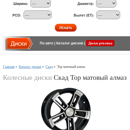
Ширина:
Диаметр:
PCD:
Вылет (ET):
По авто
|
Каталог дисков
|
Диски реплика
Главная
»
Каталог дисков
»
Скад
»
Тор матовый алмаз
Колесные диски
Скад Тор матовый алмаз