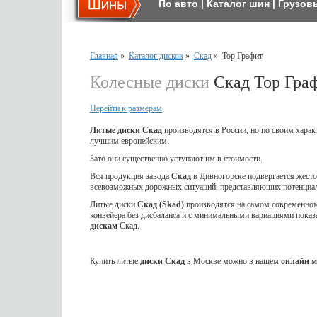
По авто
|
Каталог шин
|
Грузов
Главная
»
Каталог дисков
»
Скад
»
Тор Графит
Колесные диски
Скад Тор Гра
Перейти к размерам
Литые диски Скад
производятся в России, но по своим харак
лучшим европейским.
Зато они существенно уступают им в стоимости.
Вся продукция завода
Скад
в Дивногорске подвергается жес
всевозможных дорожных ситуаций, представляющих потенциал
Литые диски
Скад (Skad)
производятся на самом современном 
конвейера без дисбаланса и с минимальными вариациями показ
дискам
Скад.
Купить литые
диски Скад
в Москве можно в нашем
онлайн м