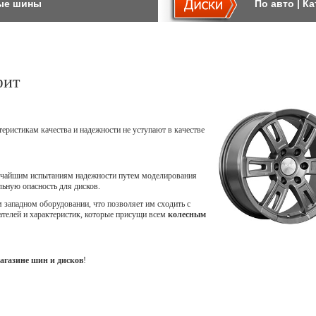
ые шины
По авто
|
Ка
фит
теристикам качества и надежности не уступают в качестве
точайшим испытаниям надежности путем моделирования
ьную опасность для дисков.
западном оборудовании, что позволяет им сходить с
ателей и характеристик, которые присущи всем
колесным
агазине шин и дисков
!