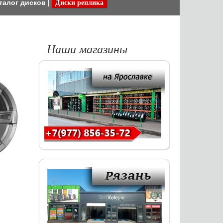
талог дисков
|
Диски реплика
Наши магазины