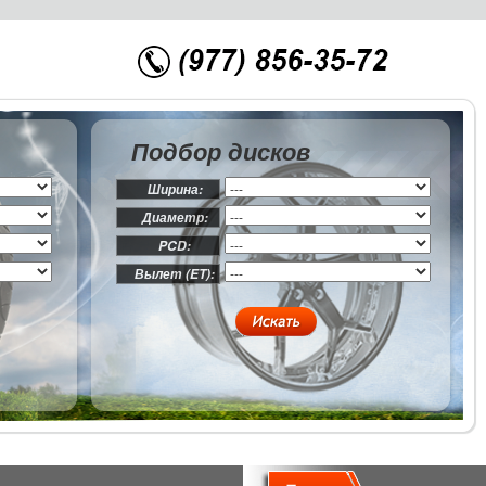
Подбор дисков
Ширина:
Диаметр:
PCD:
Вылет (ET):