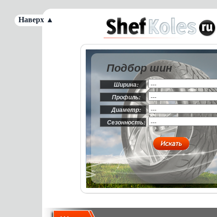
Наверх ▲
Подбор шин
Ширина:
Профиль:
Диаметр:
Сезонность: