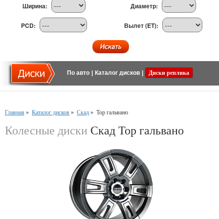
Ширина:
Диаметр:
PCD:
Вылет (ET):
По авто
|
Каталог дисков
|
Диски реплика
Главная
»
Каталог дисков
»
Скад
»
Тор гальвано
Колесные диски
Скад Тор гальвано