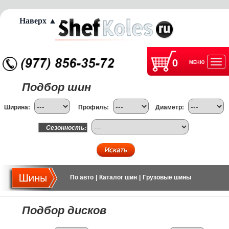
Наверх ▲
0
МЕНЮ
Отк
Подбор шин
нав
Ширина:
Профиль:
Диаметр:
Сезонность:
По авто
|
Каталог шин
|
Грузовые шины
Подбор дисков