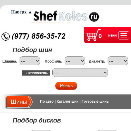
Наверх ▲
0
МЕНЮ
Отк
Подбор шин
нав
Ширина:
Профиль:
Диаметр:
Сезонность:
По авто
|
Каталог шин
|
Грузовые шины
Подбор дисков