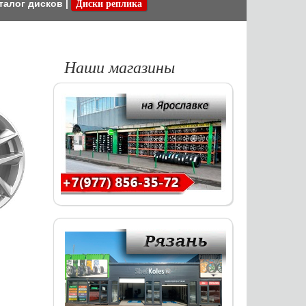
талог дисков
|
Диски реплика
Наши магазины