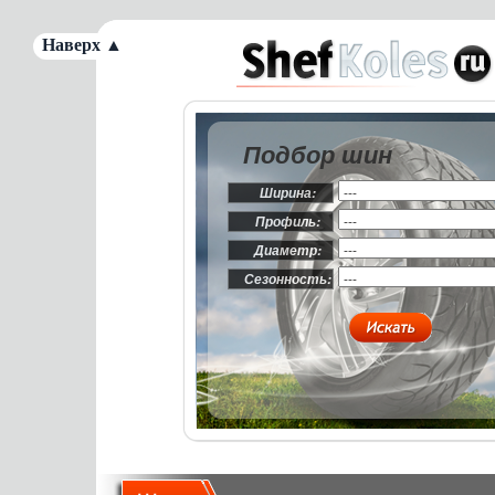
Наверх ▲
Подбор шин
Ширина:
Профиль:
Диаметр:
Сезонность: