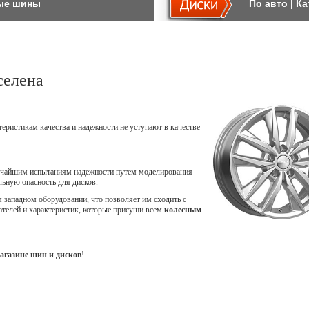
ые шины
По авто
|
Ка
селена
теристикам качества и надежности не уступают в качестве
точайшим испытаниям надежности путем моделирования
ьную опасность для дисков.
западном оборудовании, что позволяет им сходить с
ателей и характеристик, которые присущи всем
колесным
агазине шин и дисков
!