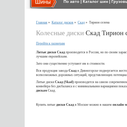
По авто
|
Каталог шин
|
Грузов
Главная
»
Каталог дисков
»
Скад
»
Тирион селена
Колесные диски
Скад Тирион 
Перейти к размерам
Литые диски Скад
производятся в России, но по своим харак
лучшим европейским.
Зато они существенно уступают им в стоимости.
Вся продукция завода
Скад
в Дивногорске подвергается жес
всевозможных дорожных ситуаций, представляющих потенциал
Литые диски
Скад (Skad)
производятся на самом современном 
конвейера без дисбаланса и с минимальными вариациями показ
дискам
Скад.
Купить литые
диски Скад
в Москве можно в нашем
онлайн м