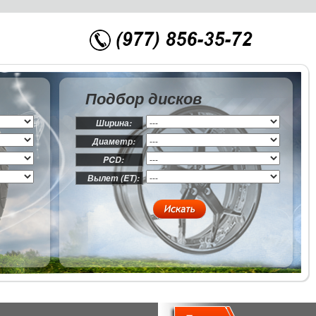
Подбор дисков
Ширина:
Диаметр:
PCD:
Вылет (ET):