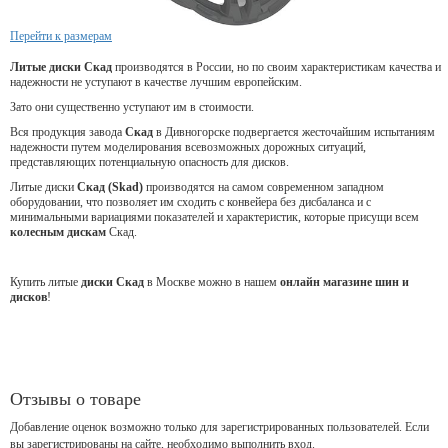
Перейти к размерам
Литые диски Скад
производятся в России, но по своим характеристикам качества и
надежности не уступают в качестве лучшим европейским.
Зато они существенно уступают им в стоимости.
Вся продукция завода
Скад
в Дивногорске подвергается жесточайшим испытаниям
надежности путем моделирования всевозможных дорожных ситуаций,
представляющих потенциальную опасность для дисков.
Литые диски
Скад (Skad)
производятся на самом современном западном
оборудовании, что позволяет им сходить с конвейера без дисбаланса и с
минимальными вариациями показателей и характеристик, которые присущи всем
колесным дискам
Скад.
Купить литые
диски Скад
в Москве можно в нашем
онлайн магазине шин и
дисков
!
Отзывы о товаре
Добавление оценок возможно только для зарегистрированных пользователей. Если
вы зарегистрированы на сайте, необходимо выполнить вход.