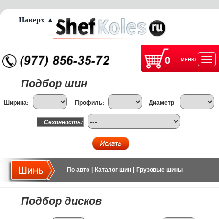
Наверх ▲
0
МЕНЮ
Отк
Подбор шин
нав
Ширина:
Профиль:
Диаметр:
Сезонность:
По авто
|
Каталог шин
|
Грузовые шины
Подбор дисков