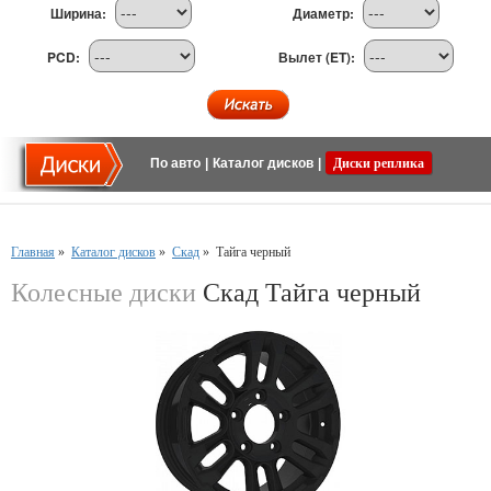
Ширина:
Диаметр:
PCD:
Вылет (ET):
По авто
|
Каталог дисков
|
Диски реплика
Главная
»
Каталог дисков
»
Скад
»
Тайга черный
Колесные диски
Скад Тайга черный