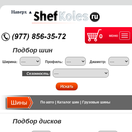
Наверх ▲
0
МЕНЮ
Отк
Подбор шин
нав
Ширина:
Профиль:
Диаметр:
Сезонность:
По авто
|
Каталог шин
|
Грузовые шины
Подбор дисков