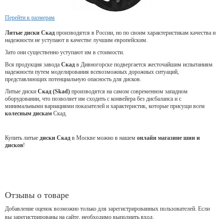
Перейти к размерам
Литые диски Скад
производятся в России, но по своим характеристикам качества и
надежности не уступают в качестве лучшим европейским.
Зато они существенно уступают им в стоимости.
Вся продукция завода
Скад
в Дивногорске подвергается жесточайшим испытаниям
надежности путем моделирования всевозможных дорожных ситуаций,
представляющих потенциальную опасность для дисков.
Литые диски
Скад (Skad)
производятся на самом современном западном
оборудовании, что позволяет им сходить с конвейера без дисбаланса и с
минимальными вариациями показателей и характеристик, которые присущи всем
колесным дискам
Скад.
Купить литые
диски Скад
в Москве можно в нашем
онлайн магазине шин и
дисков
!
Отзывы о товаре
Добавление оценок возможно только для зарегистрированных пользователей. Если
вы зарегистрированы на сайте, необходимо выполнить вход.