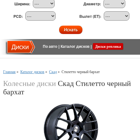
Ширина:
Диаметр:
PCD:
Вылет (ET):
По авто
|
Каталог дисков
|
Диски реплика
Главная
»
Каталог дисков
»
Скад
»
Стилетто черный бархат
Колесные диски
Скад Стилетто черный
бархат