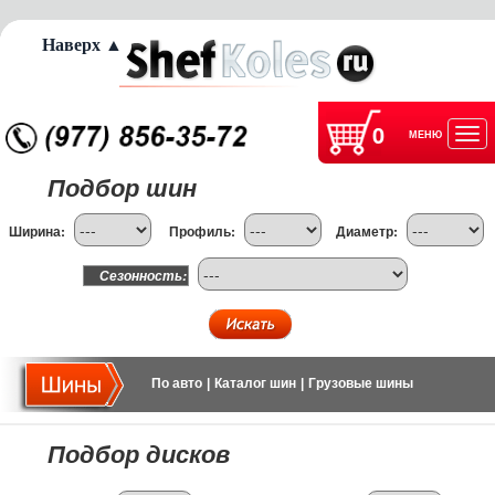
Наверх ▲
0
МЕНЮ
Отк
Подбор шин
нав
Ширина:
Профиль:
Диаметр:
Сезонность:
По авто
|
Каталог шин
|
Грузовые шины
Подбор дисков