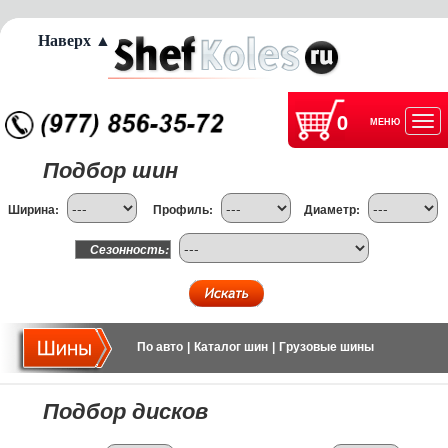
Наверх ▲
0
МЕНЮ
Отк
Подбор шин
нав
Ширина:
Профиль:
Диаметр:
Сезонность:
По авто
|
Каталог шин
|
Грузовые шины
Подбор дисков