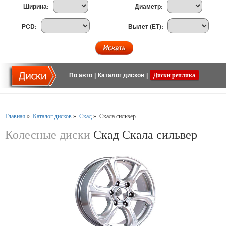
Ширина:
Диаметр:
PCD:
Вылет (ET):
По авто
|
Каталог дисков
|
Диски реплика
Главная
»
Каталог дисков
»
Скад
»
Скала сильвер
Колесные диски
Скад Скала сильвер