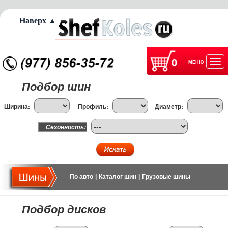
Наверх ▲
0
МЕНЮ
Отк
Подбор шин
нав
Ширина:
Профиль:
Диаметр:
Сезонность:
По авто
|
Каталог шин
|
Грузовые шины
Подбор дисков