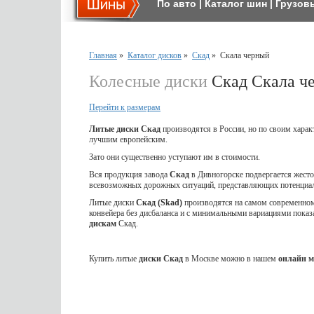
По авто
|
Каталог шин
|
Грузов
Главная
»
Каталог дисков
»
Скад
»
Скала черный
Колесные диски
Скад Скала ч
Перейти к размерам
Литые диски Скад
производятся в России, но по своим харак
лучшим европейским.
Зато они существенно уступают им в стоимости.
Вся продукция завода
Скад
в Дивногорске подвергается жес
всевозможных дорожных ситуаций, представляющих потенциал
Литые диски
Скад (Skad)
производятся на самом современном 
конвейера без дисбаланса и с минимальными вариациями показ
дискам
Скад.
Купить литые
диски Скад
в Москве можно в нашем
онлайн м