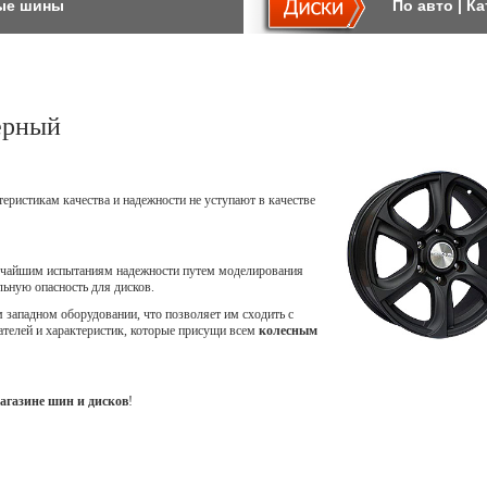
ые шины
По авто
|
Ка
ерный
теристикам качества и надежности не уступают в качестве
точайшим испытаниям надежности путем моделирования
ьную опасность для дисков.
западном оборудовании, что позволяет им сходить с
ателей и характеристик, которые присущи всем
колесным
агазине шин и дисков
!