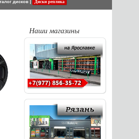
талог дисков
|
Диски реплика
Наши магазины