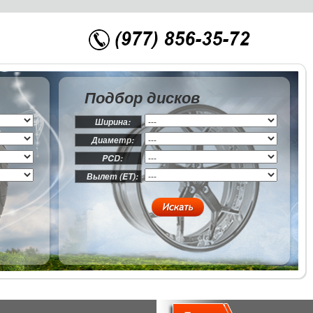
Подбор дисков
Ширина:
Диаметр:
PCD:
Вылет (ET):