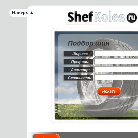
Наверх ▲
Подбор шин
Ширина:
Профиль:
Диаметр:
Сезонность: