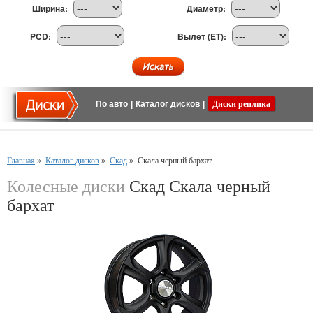
Ширина:
Диаметр:
PCD:
Вылет (ET):
По авто
|
Каталог дисков
|
Диски реплика
Главная
»
Каталог дисков
»
Скад
»
Скала черный бархат
Колесные диски
Скад Скала черный
бархат