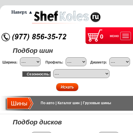
Наверх ▲
0
МЕНЮ
Отк
Подбор шин
нав
Ширина:
Профиль:
Диаметр:
Сезонность:
По авто
|
Каталог шин
|
Грузовые шины
Подбор дисков