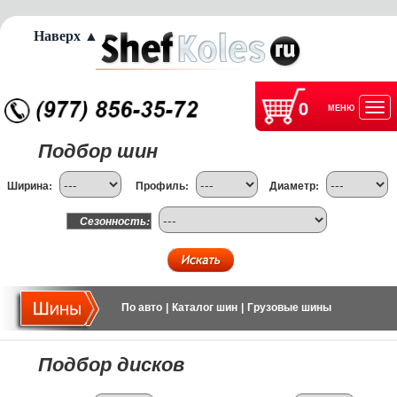
Наверх ▲
0
МЕНЮ
Отк
Подбор шин
нав
Ширина:
Профиль:
Диаметр:
Сезонность:
По авто
|
Каталог шин
|
Грузовые шины
Подбор дисков