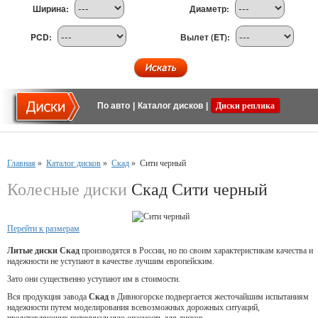
Ширина:
Диаметр:
PCD:
Вылет (ET):
По авто
|
Каталог дисков
|
Диски реплика
Главная
»
Каталог дисков
»
Скад
»
Сити черный
Колесные диски
Скад Сити черный
Перейти к размерам
Литые диски Скад
производятся в России, но по своим характеристикам качества и
надежности не уступают в качестве лучшим европейским.
Зато они существенно уступают им в стоимости.
Вся продукция завода
Скад
в Дивногорске подвергается жесточайшим испытаниям
надежности путем моделирования всевозможных дорожных ситуаций,
представляющих потенциальную опасность для дисков.