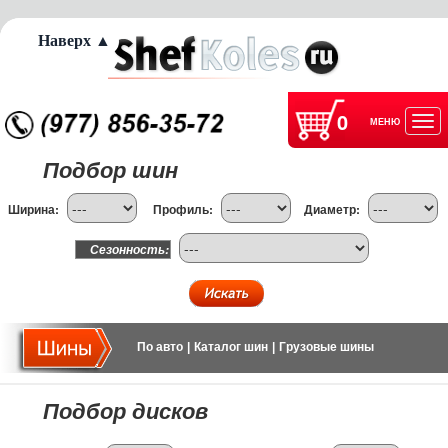
Наверх ▲
0
МЕНЮ
Отк
Подбор шин
нав
Ширина:
Профиль:
Диаметр:
Сезонность:
По авто
|
Каталог шин
|
Грузовые шины
Подбор дисков