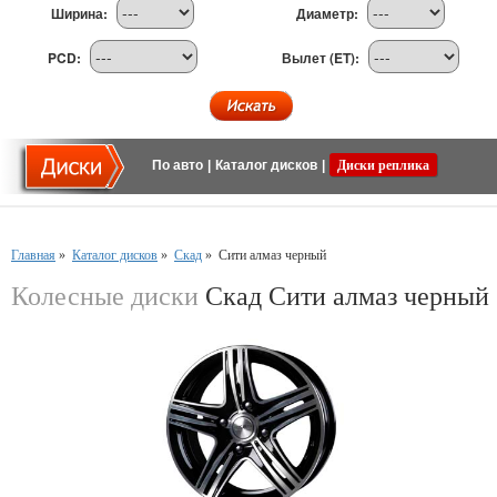
Ширина:
Диаметр:
PCD:
Вылет (ET):
По авто
|
Каталог дисков
|
Диски реплика
Главная
»
Каталог дисков
»
Скад
»
Сити алмаз черный
Колесные диски
Скад Сити алмаз черный