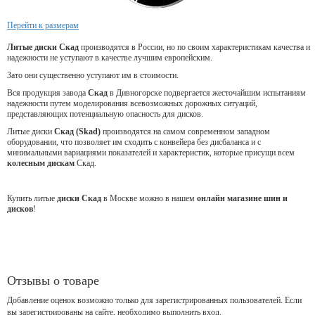
Перейти к размерам
Литые диски Скад
производятся в России, но по своим характеристикам качества и
надежности не уступают в качестве лучшим европейским.
Зато они существенно уступают им в стоимости.
Вся продукция завода
Скад
в Дивногорске подвергается жесточайшим испытаниям
надежности путем моделирования всевозможных дорожных ситуаций,
представляющих потенциальную опасность для дисков.
Литые диски
Скад (Skad)
производятся на самом современном западном
оборудовании, что позволяет им сходить с конвейера без дисбаланса и с
минимальными вариациями показателей и характеристик, которые присущи всем
колесным дискам
Скад.
Купить литые
диски Скад
в Москве можно в нашем
онлайн магазине шин и
дисков
!
Отзывы о товаре
Добавление оценок возможно только для зарегистрированных пользователей. Если
вы зарегистрированы на сайте, необходимо выполнить вход.