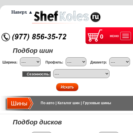
Наверх ▲
0
МЕНЮ
Отк
Подбор шин
нав
Ширина:
Профиль:
Диаметр:
Сезонность:
По авто
|
Каталог шин
|
Грузовые шины
Подбор дисков