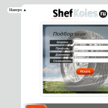
Наверх ▲
Подбор шин
Ширина:
Профиль:
Диаметр:
Сезонность: