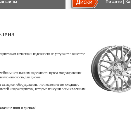
ые шины
По авто
|
Ка
елена
теристикам качества и надежности не уступают в качестве
точайшим испытаниям надежности путем моделирования
ьную опасность для дисков.
западном оборудовании, что позволяет им сходить с
ателей и характеристик, которые присущи всем
колесным
агазине шин и дисков
!