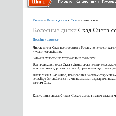
По авто
|
Каталог шин
|
Грузов
Главная
»
Каталог дисков
»
Скад
»
Сиена селена
Колесные диски
Скад Сиена с
Перейти к размерам
Литые диски Скад
производятся в России, но по своим харак
лучшим европейским.
Зато они существенно уступают им в стоимости.
Вся продукция завода
Скад
в Дивногорске подвергается жес
всевозможных дорожных ситуаций, представляющих потенциал
Литые диски
Скад (Skad)
производятся на самом современном 
конвейера без дисбаланса и с минимальными вариациями показ
дискам
Скад.
Купить литые
диски Скад
в Москве можно в нашем
онлайн м