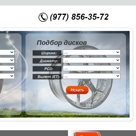
Подбор дисков
Ширина:
Диаметр:
PCD:
Вылет (ET):