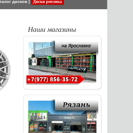
талог дисков
|
Диски реплика
Наши магазины