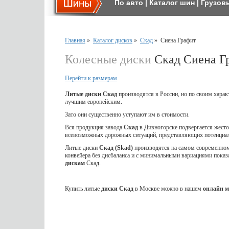
По авто
|
Каталог шин
|
Грузов
Главная
»
Каталог дисков
»
Скад
»
Сиена Графит
Колесные диски
Скад Сиена Г
Перейти к размерам
Литые диски Скад
производятся в России, но по своим харак
лучшим европейским.
Зато они существенно уступают им в стоимости.
Вся продукция завода
Скад
в Дивногорске подвергается жес
всевозможных дорожных ситуаций, представляющих потенциал
Литые диски
Скад (Skad)
производятся на самом современном 
конвейера без дисбаланса и с минимальными вариациями показ
дискам
Скад.
Купить литые
диски Скад
в Москве можно в нашем
онлайн м