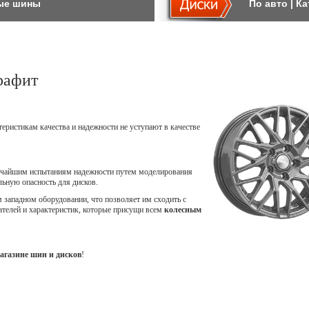
ые шины
По авто
|
Ка
рафит
теристикам качества и надежности не уступают в качестве
точайшим испытаниям надежности путем моделирования
ьную опасность для дисков.
западном оборудовании, что позволяет им сходить с
ателей и характеристик, которые присущи всем
колесным
агазине шин и дисков
!