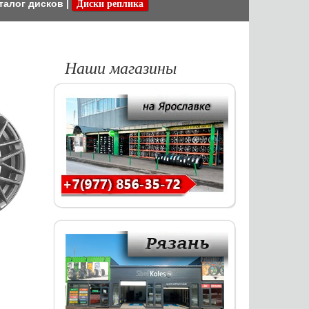
талог дисков
|
Диски реплика
Наши магазины