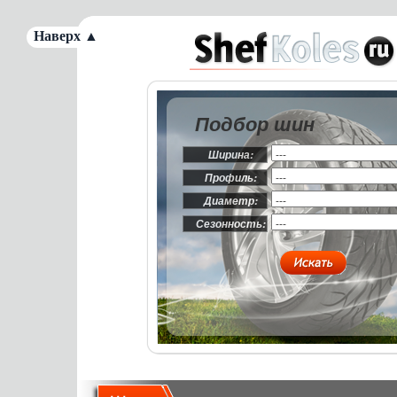
Наверх ▲
Подбор шин
Ширина:
Профиль:
Диаметр:
Сезонность: