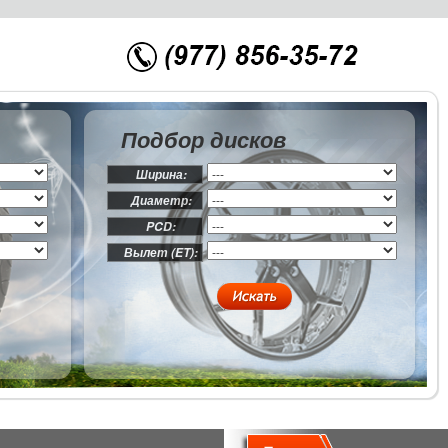
Подбор дисков
Ширина:
Диаметр:
PCD:
Вылет (ET):