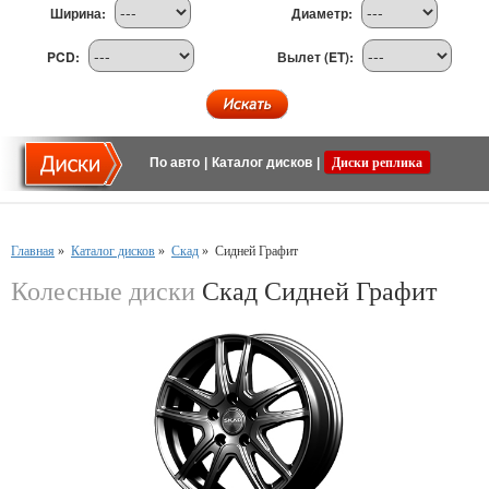
Ширина:
Диаметр:
PCD:
Вылет (ET):
По авто
|
Каталог дисков
|
Диски реплика
Главная
»
Каталог дисков
»
Скад
»
Сидней Графит
Колесные диски
Скад Сидней Графит