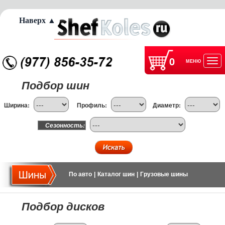
Наверх ▲
0
МЕНЮ
Отк
Подбор шин
нав
Ширина:
Профиль:
Диаметр:
Сезонность:
По авто
|
Каталог шин
|
Грузовые шины
Подбор дисков