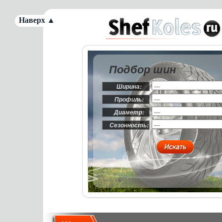
Наверх ▲
Подбор шин
Ширина:
Профиль:
Диаметр:
Сезонность: