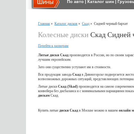
По авто
|
Каталог шин
|
Грузов
Главная
»
Каталог дисков
»
Скад
»
Сидней черный бархат
Колесные диски
Скад Сидней 
Перейти к размерам
Литые диски Скад
производятся в России, но по своим харак
лучшим европейским.
Зато они существенно уступают им в стоимости.
Вся продукция завода
Скад
в Дивногорске подвергается жес
всевозможных дорожных ситуаций, представляющих потенциал
Литые диски
Скад (Skad)
производятся на самом современном 
конвейера без дисбаланса и с минимальными вариациями показ
дискам
Скад.
Купить литые
диски Скад
в Москве можно в нашем
онлайн м