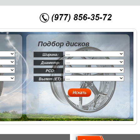
Подбор дисков
Ширина:
Диаметр:
PCD:
Вылет (ET):