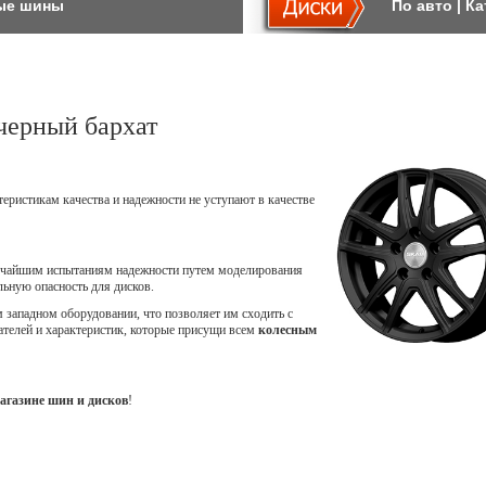
ые шины
По авто
|
Ка
черный бархат
теристикам качества и надежности не уступают в качестве
точайшим испытаниям надежности путем моделирования
ьную опасность для дисков.
западном оборудовании, что позволяет им сходить с
ателей и характеристик, которые присущи всем
колесным
агазине шин и дисков
!