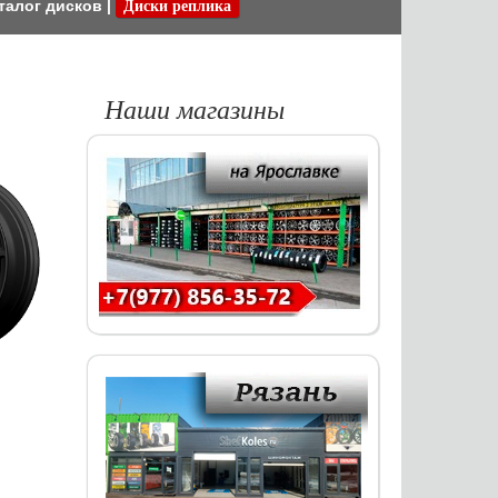
талог дисков
|
Диски реплика
Наши магазины