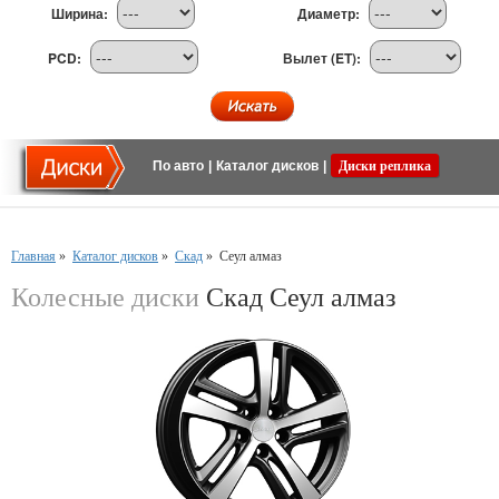
Ширина:
Диаметр:
PCD:
Вылет (ET):
По авто
|
Каталог дисков
|
Диски реплика
Главная
»
Каталог дисков
»
Скад
»
Сеул алмаз
Колесные диски
Скад Сеул алмаз