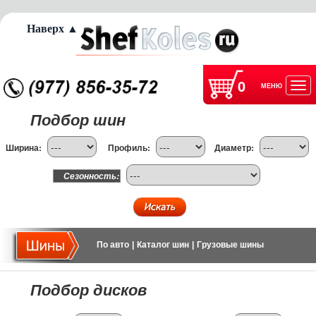
Наверх ▲
0
МЕНЮ
Отк
Подбор шин
нав
Ширина:
Профиль:
Диаметр:
Сезонность:
По авто
|
Каталог шин
|
Грузовые шины
Подбор дисков