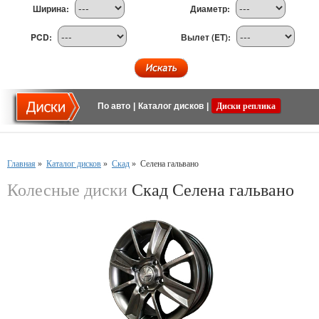
Ширина:
Диаметр:
PCD:
Вылет (ET):
По авто
|
Каталог дисков
|
Диски реплика
Главная
»
Каталог дисков
»
Скад
»
Селена гальвано
Колесные диски
Скад Селена гальвано