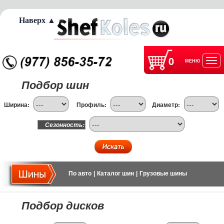
Наверх ▲
0
МЕНЮ
Отк
Подбор шин
нав
Ширина:
Профиль:
Диаметр:
Сезонность:
По авто
|
Каталог шин
|
Грузовые шины
Подбор дисков