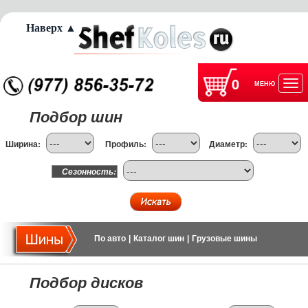
Наверх ▲
0
МЕНЮ
Отк
Подбор шин
нав
Ширина:
Профиль:
Диаметр:
Сезонность:
По авто
|
Каталог шин
|
Грузовые шины
Подбор дисков