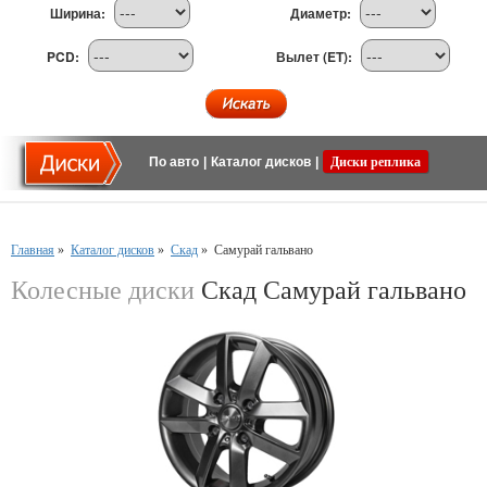
Ширина:
Диаметр:
PCD:
Вылет (ET):
По авто
|
Каталог дисков
|
Диски реплика
Главная
»
Каталог дисков
»
Скад
»
Самурай гальвано
Колесные диски
Скад Самурай гальвано