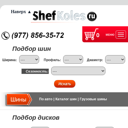
Наверх ▲
0
МЕНЮ
Отк
Подбор шин
нав
Ширина:
Профиль:
Диаметр:
Сезонность:
По авто
|
Каталог шин
|
Грузовые шины
Подбор дисков