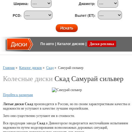
Ширина:
Диаметр:
PCD:
Вылет (ET):
По авто
|
Каталог дисков
|
Диски реплика
Главная
»
Каталог дисков
»
Скад
»
Самурай сильвер
Колесные диски
Скад Самурай сильвер
Перейти к размерам
Литые диски Скад
производятся в России, но по своим характеристикам качества и
надежности не уступают в качестве лучшим европейским.
Зато они существенно уступают им в стоимости.
Вся продукция завода
Скад
в Дивногорске подвергается жесточайшим испытаниям
надежности путем моделирования всевозможных дорожных ситуаций,
представляющих потенциальную опасность для дисков.