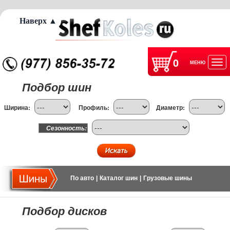
Наверх ▲
0
МЕНЮ
Отк
Подбор шин
нав
Ширина:
Профиль:
Диаметр:
Сезонность:
По авто
|
Каталог шин
|
Грузовые шины
Подбор дисков