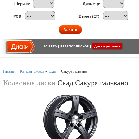
Ширина:
Диаметр:
PCD:
Вылет (ET):
По авто
|
Каталог дисков
|
Диски реплика
Главная
»
Каталог дисков
»
Скад
»
Сакура гальвано
Колесные диски
Скад Сакура гальвано