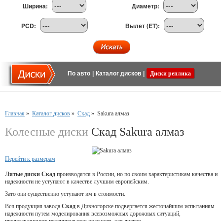
Ширина:
Диаметр:
PCD:
Вылет (ET):
По авто
|
Каталог дисков
|
Диски реплика
Главная
»
Каталог дисков
»
Скад
»
Sakura алмаз
Колесные диски
Скад Sakura алмаз
Перейти к размерам
Литые диски Скад
производятся в России, но по своим характеристикам качества и
надежности не уступают в качестве лучшим европейским.
Зато они существенно уступают им в стоимости.
Вся продукция завода
Скад
в Дивногорске подвергается жесточайшим испытаниям
надежности путем моделирования всевозможных дорожных ситуаций,
представляющих потенциальную опасность для дисков.