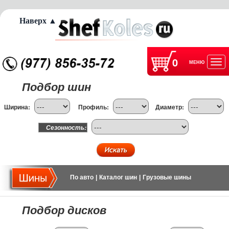
Наверх ▲
0
МЕНЮ
Отк
Подбор шин
нав
Ширина:
Профиль:
Диаметр:
Сезонность:
По авто
|
Каталог шин
|
Грузовые шины
Подбор дисков