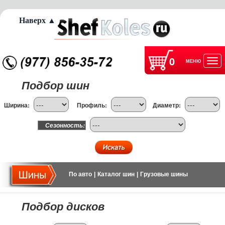
Наверх ▲
0
МЕНЮ
Отк
Подбор шин
нав
Ширина:
Профиль:
Диаметр:
Сезонность:
По авто
|
Каталог шин
|
Грузовые шины
Подбор дисков