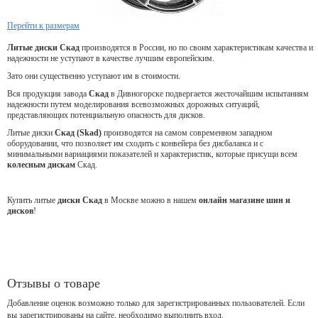
Перейти к размерам
Литые диски Скад
производятся в России, но по своим характеристикам качества и
надежности не уступают в качестве лучшим европейским.
Зато они существенно уступают им в стоимости.
Вся продукция завода
Скад
в Дивногорске подвергается жесточайшим испытаниям
надежности путем моделирования всевозможных дорожных ситуаций,
представляющих потенциальную опасность для дисков.
Литые диски
Скад (Skad)
производятся на самом современном западном
оборудовании, что позволяет им сходить с конвейера без дисбаланса и с
минимальными вариациями показателей и характеристик, которые присущи всем
колесным дискам
Скад.
Купить литые
диски Скад
в Москве можно в нашем
онлайн магазине шин и
дисков
!
Отзывы о товаре
Добавление оценок возможно только для зарегистрированных пользователей. Если
вы зарегистрированы на сайте, необходимо выполнить вход.