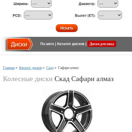
Ширина:
Диаметр:
PCD:
Вылет (ET):
По авто
|
Каталог дисков
|
Диски реплика
Главная
»
Каталог дисков
»
Скад
»
Сафари алмаз
Колесные диски
Скад Сафари алмаз