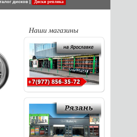
талог дисков
|
Диски реплика
Наши магазины