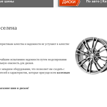
ые шины
По авто
|
Ка
 селена
теристикам качества и надежности не уступают в качестве
точайшим испытаниям надежности путем моделирования
ьную опасность для дисков.
западном оборудовании, что позволяет им сходить с
ателей и характеристик, которые присущи всем
колесным
агазине шин и дисков
!