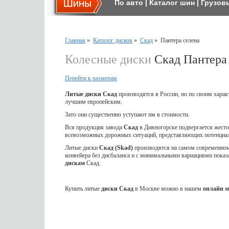
По авто
|
Каталог шин
|
Грузов
Главная
»
Каталог дисков
»
Скад
»
Пантера селена
Колесные диски
Скад Пантера
Перейти к размерам
Литые диски Скад
производятся в России, но по своим харак
лучшим европейским.
Зато они существенно уступают им в стоимости.
Вся продукция завода
Скад
в Дивногорске подвергается жес
всевозможных дорожных ситуаций, представляющих потенциал
Литые диски
Скад (Skad)
производятся на самом современном 
конвейера без дисбаланса и с минимальными вариациями показ
дискам
Скад.
Купить литые
диски Скад
в Москве можно в нашем
онлайн м