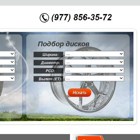
Подбор дисков
Ширина:
Диаметр:
PCD:
Вылет (ET):