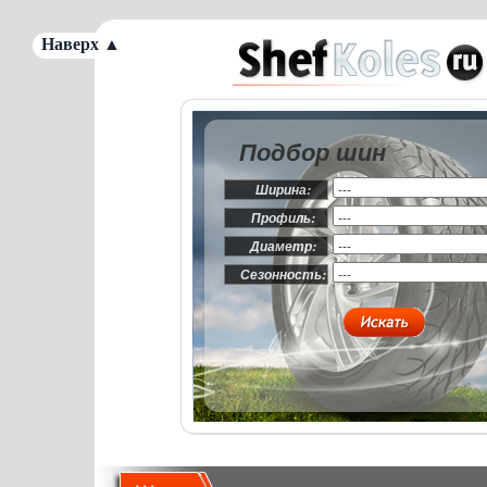
Наверх ▲
Подбор шин
Ширина:
Профиль:
Диаметр:
Сезонность: