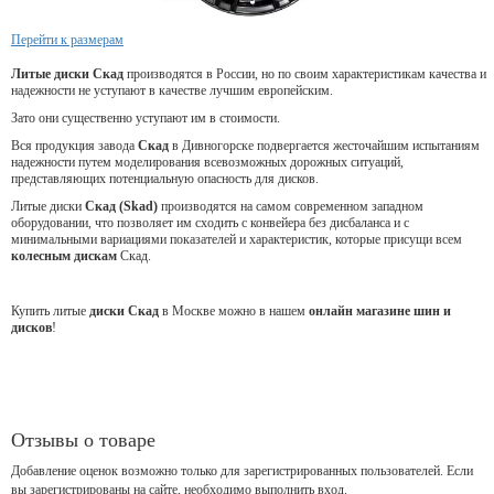
Перейти к размерам
Литые диски Скад
производятся в России, но по своим характеристикам качества и
надежности не уступают в качестве лучшим европейским.
Зато они существенно уступают им в стоимости.
Вся продукция завода
Скад
в Дивногорске подвергается жесточайшим испытаниям
надежности путем моделирования всевозможных дорожных ситуаций,
представляющих потенциальную опасность для дисков.
Литые диски
Скад (Skad)
производятся на самом современном западном
оборудовании, что позволяет им сходить с конвейера без дисбаланса и с
минимальными вариациями показателей и характеристик, которые присущи всем
колесным дискам
Скад.
Купить литые
диски Скад
в Москве можно в нашем
онлайн магазине шин и
дисков
!
Отзывы о товаре
Добавление оценок возможно только для зарегистрированных пользователей. Если
вы зарегистрированы на сайте, необходимо выполнить вход.