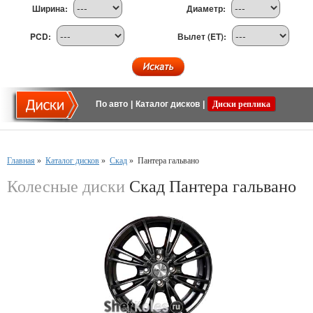
Ширина:
Диаметр:
PCD:
Вылет (ET):
По авто
|
Каталог дисков
|
Диски реплика
Главная
»
Каталог дисков
»
Скад
»
Пантера гальвано
Колесные диски
Скад Пантера гальвано