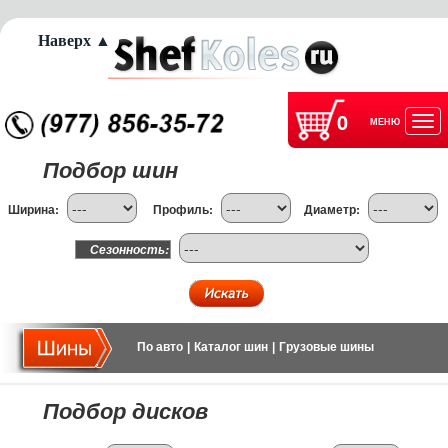
Наверх ▲
0
МЕНЮ
Отк
Подбор шин
нав
Ширина:
Профиль:
Диаметр:
Сезонность:
По авто
|
Каталог шин
|
Грузовые шины
Подбор дисков