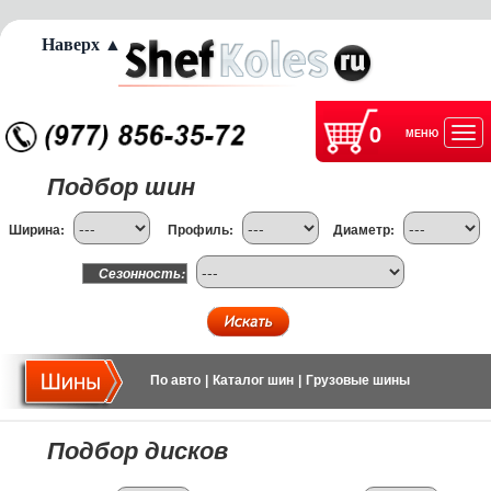
Наверх ▲
0
МЕНЮ
Отк
Подбор шин
нав
Ширина:
Профиль:
Диаметр:
Сезонность:
По авто
|
Каталог шин
|
Грузовые шины
Подбор дисков