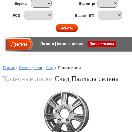
Ширина:
Диаметр:
PCD:
Вылет (ET):
По авто
|
Каталог дисков
|
Диски реплика
Главная
»
Каталог дисков
»
Скад
»
Паллада селена
Колесные диски
Скад Паллада селена