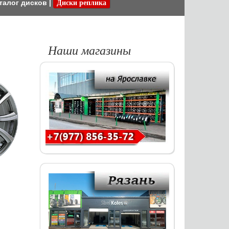
талог дисков
|
Диски реплика
Наши магазины