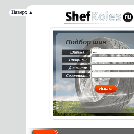
Наверх ▲
Подбор шин
Ширина:
Профиль:
Диаметр:
Сезонность: