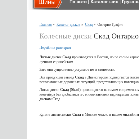
По авто
|
Каталог шин
|
Грузов
Главная
»
Каталог дисков
»
Скад
»
Онтарио Графит
Колесные диски
Скад Онтарио
Перейти к размерам
Литые диски Скад
производятся в России, но по своим харак
лучшим европейским.
Зато они существенно уступают им в стоимости.
Вся продукция завода
Скад
в Дивногорске подвергается жес
всевозможных дорожных ситуаций, представляющих потенциал
Литые диски
Скад (Skad)
производятся на самом современном 
конвейера без дисбаланса и с минимальными вариациями показ
дискам
Скад.
Купить литые
диски Скад
в Москве можно в нашем
онлайн м