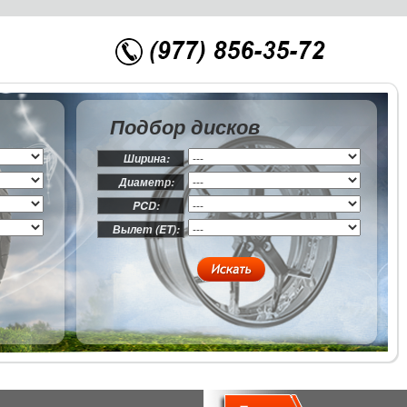
Подбор дисков
Ширина:
Диаметр:
PCD:
Вылет (ET):