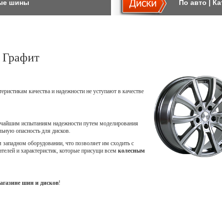
ые шины
По авто
|
Ка
 Графит
теристикам качества и надежности не уступают в качестве
точайшим испытаниям надежности путем моделирования
ьную опасность для дисков.
западном оборудовании, что позволяет им сходить с
ателей и характеристик, которые присущи всем
колесным
агазине шин и дисков
!