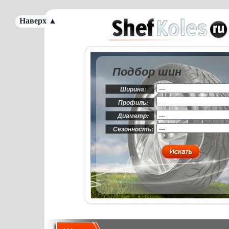
Наверх ▲
Подбор шин
Ширина:
Профиль:
Диаметр:
Сезонность: