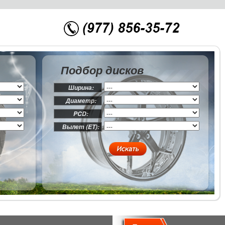
Подбор дисков
Ширина:
Диаметр:
PCD:
Вылет (ET):