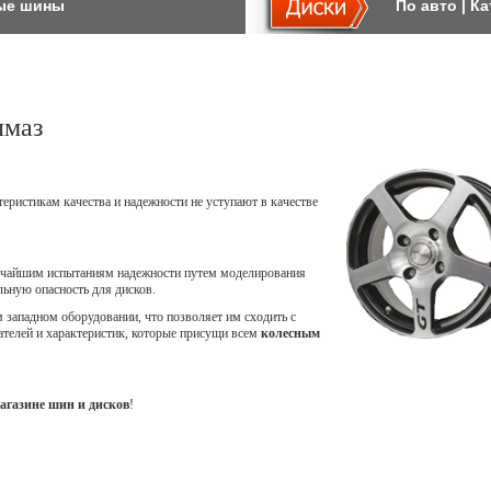
ые шины
По авто
|
Ка
лмаз
теристикам качества и надежности не уступают в качестве
точайшим испытаниям надежности путем моделирования
ьную опасность для дисков.
западном оборудовании, что позволяет им сходить с
ателей и характеристик, которые присущи всем
колесным
агазине шин и дисков
!