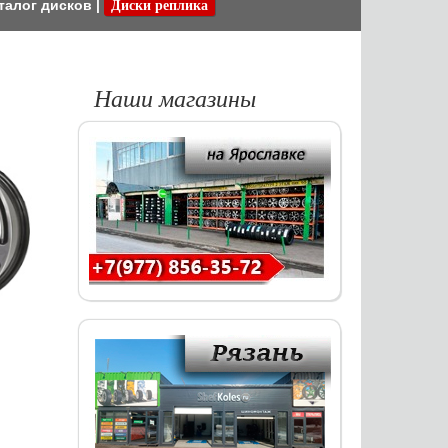
талог дисков
|
Диски реплика
Наши магазины