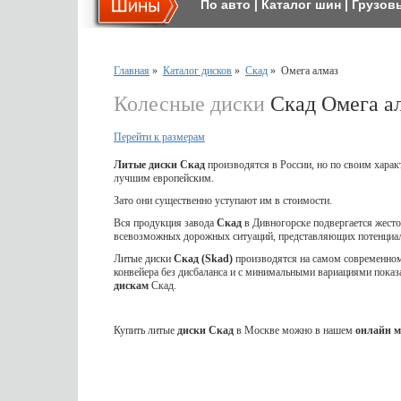
По авто
|
Каталог шин
|
Грузов
Главная
»
Каталог дисков
»
Скад
»
Омега алмаз
Колесные диски
Скад Омега а
Перейти к размерам
Литые диски Скад
производятся в России, но по своим харак
лучшим европейским.
Зато они существенно уступают им в стоимости.
Вся продукция завода
Скад
в Дивногорске подвергается жес
всевозможных дорожных ситуаций, представляющих потенциал
Литые диски
Скад (Skad)
производятся на самом современном 
конвейера без дисбаланса и с минимальными вариациями показ
дискам
Скад.
Купить литые
диски Скад
в Москве можно в нашем
онлайн м