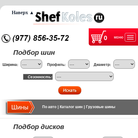
Наверх ▲
0
МЕНЮ
Отк
Подбор шин
нав
Ширина:
Профиль:
Диаметр:
Сезонность:
По авто
|
Каталог шин
|
Грузовые шины
Подбор дисков