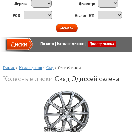
Ширина:
Диаметр:
PCD:
Вылет (ET):
По авто
|
Каталог дисков
|
Диски реплика
Главная
»
Каталог дисков
»
Скад
»
Одиссей селена
Колесные диски
Скад Одиссей селена