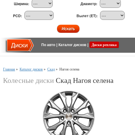
Ширина:
Диаметр:
PCD:
Вылет (ET):
По авто
|
Каталог дисков
|
Диски реплика
Главная
»
Каталог дисков
»
Скад
»
Нагоя селена
Колесные диски
Скад Нагоя селена