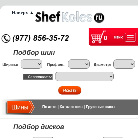
Наверх ▲
0
МЕНЮ
Отк
Подбор шин
нав
Ширина:
Профиль:
Диаметр:
Сезонность:
По авто
|
Каталог шин
|
Грузовые шины
Подбор дисков