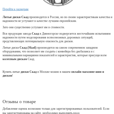
Перейти к размерам
Литые диски Скад
производятся в России, но по своим характеристикам качества и
надежности не уступают в качестве лучшим европейским.
Зато они существенно уступают им в стоимости.
Вся продукция завода
Скад
в Дивногорске подвергается жесточайшим испытаниям
надежности путем моделирования всевозможных дорожных ситуаций,
представляющих потенциальную опасность для дисков.
Литые диски
Скад (Skad)
производятся на самом современном западном
оборудовании, что позволяет им сходить с конвейера без дисбаланса и с
минимальными вариациями показателей и характеристик, которые присущи всем
колесным дискам
Скад.
Купить литые
диски Скад
в Москве можно в нашем
онлайн магазине шин и
дисков
!
Отзывы о товаре
Добавление оценок возможно только для зарегистрированных пользователей. Если
вы зарегистрированы на сайте, необходимо выполнить вход.