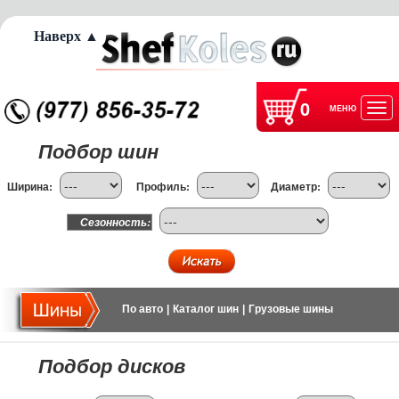
Наверх ▲
0
МЕНЮ
Отк
Подбор шин
нав
Ширина:
Профиль:
Диаметр:
Сезонность:
По авто
|
Каталог шин
|
Грузовые шины
Подбор дисков