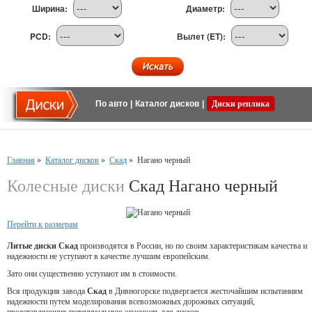
Ширина:
Диаметр:
PCD:
Вылет (ET):
По авто
|
Каталог дисков
|
Диски реплика
Главная
»
Каталог дисков
»
Скад
»
Нагано черный
Колесные диски
Скад Нагано черный
Перейти к размерам
Литые диски Скад
производятся в России, но по своим характеристикам качества и
надежности не уступают в качестве лучшим европейским.
Зато они существенно уступают им в стоимости.
Вся продукция завода
Скад
в Дивногорске подвергается жесточайшим испытаниям
надежности путем моделирования всевозможных дорожных ситуаций,
представляющих потенциальную опасность для дисков.