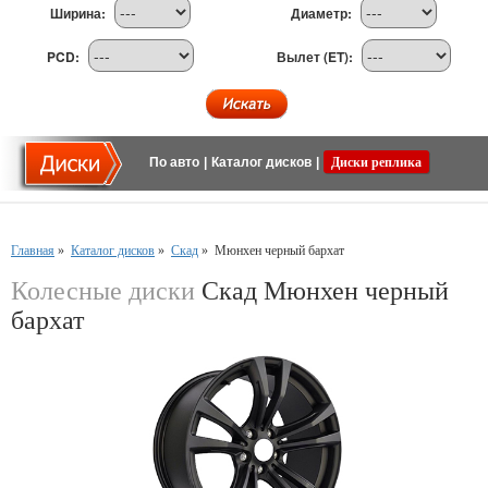
Ширина:
Диаметр:
PCD:
Вылет (ET):
По авто
|
Каталог дисков
|
Диски реплика
Главная
»
Каталог дисков
»
Скад
»
Мюнхен черный бархат
Колесные диски
Скад Мюнхен черный
бархат