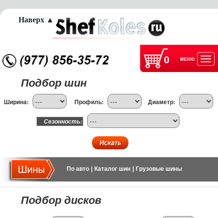
Наверх ▲
0
МЕНЮ
Отк
Подбор шин
нав
Ширина:
Профиль:
Диаметр:
Сезонность:
По авто
|
Каталог шин
|
Грузовые шины
Подбор дисков