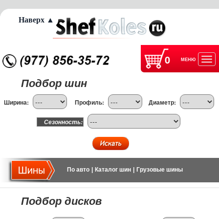
Наверх ▲
0
МЕНЮ
Отк
Подбор шин
нав
Ширина:
Профиль:
Диаметр:
Сезонность:
По авто
|
Каталог шин
|
Грузовые шины
Подбор дисков