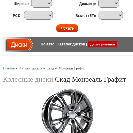
Ширина:
Диаметр:
PCD:
Вылет (ET):
По авто
|
Каталог дисков
|
Диски реплика
Главная
»
Каталог дисков
»
Скад
»
Монреаль Графит
Колесные диски
Скад Монреаль Графит