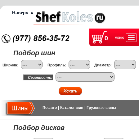
Наверх ▲
0
МЕНЮ
Отк
Подбор шин
нав
Ширина:
Профиль:
Диаметр:
Сезонность:
По авто
|
Каталог шин
|
Грузовые шины
Подбор дисков