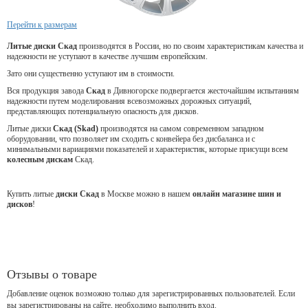
Перейти к размерам
Литые диски Скад
производятся в России, но по своим характеристикам качества и
надежности не уступают в качестве лучшим европейским.
Зато они существенно уступают им в стоимости.
Вся продукция завода
Скад
в Дивногорске подвергается жесточайшим испытаниям
надежности путем моделирования всевозможных дорожных ситуаций,
представляющих потенциальную опасность для дисков.
Литые диски
Скад (Skad)
производятся на самом современном западном
оборудовании, что позволяет им сходить с конвейера без дисбаланса и с
минимальными вариациями показателей и характеристик, которые присущи всем
колесным дискам
Скад.
Купить литые
диски Скад
в Москве можно в нашем
онлайн магазине шин и
дисков
!
Отзывы о товаре
Добавление оценок возможно только для зарегистрированных пользователей. Если
вы зарегистрированы на сайте, необходимо выполнить вход.