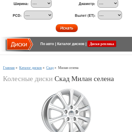
Ширина:
Диаметр:
PCD:
Вылет (ET):
По авто
|
Каталог дисков
|
Диски реплика
Главная
»
Каталог дисков
»
Скад
»
Милан селена
Колесные диски
Скад Милан селена