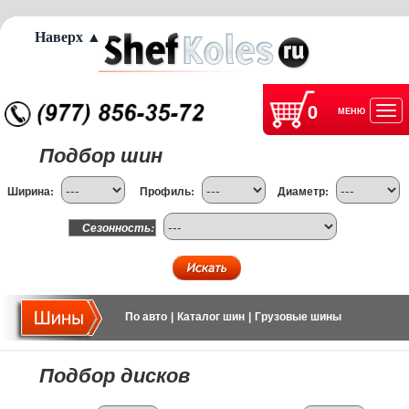
Наверх ▲
0
МЕНЮ
Отк
Подбор шин
нав
Ширина:
Профиль:
Диаметр:
Сезонность:
По авто
|
Каталог шин
|
Грузовые шины
Подбор дисков