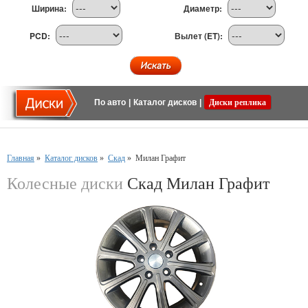
Ширина:
Диаметр:
PCD:
Вылет (ET):
По авто
|
Каталог дисков
|
Диски реплика
Главная
»
Каталог дисков
»
Скад
»
Милан Графит
Колесные диски
Скад Милан Графит