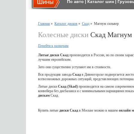
По авто
|
Каталог шин
|
Грузов
Главная
»
Каталог дисков
»
Скад
»
Магнум сильвер
Колесные диски
Скад Магнум 
Перейти к размерам
Литые диски Скад
производятся в России, но по своим харак
лучшим европейским.
Зато они существенно уступают им в стоимости.
Вся продукция завода
Скад
в Дивногорске подвергается жес
всевозможных дорожных ситуаций, представляющих потенциал
Литые диски
Скад (Skad)
производятся на самом современном 
конвейера без дисбаланса и с минимальными вариациями показ
дискам
Скад.
Купить литые
диски Скад
в Москве можно в нашем
онлайн м