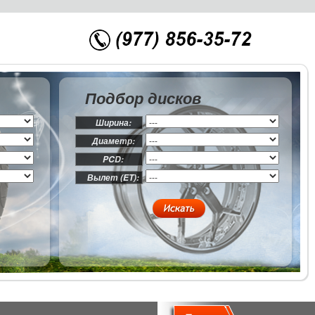
Подбор дисков
Ширина:
Диаметр:
PCD:
Вылет (ET):