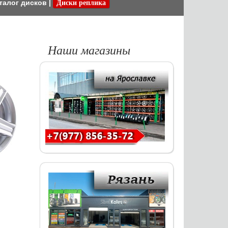
талог дисков
|
Диски реплика
Наши магазины