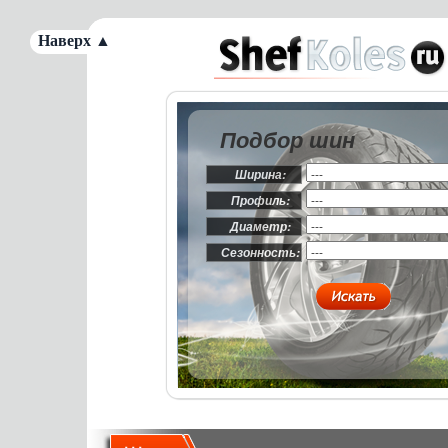
Наверх ▲
Подбор шин
Ширина:
Профиль:
Диаметр:
Сезонность: