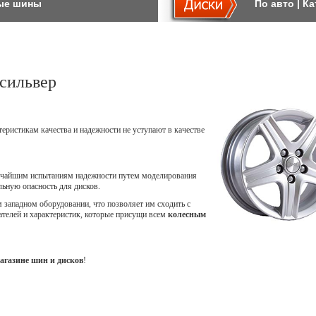
ые шины
По авто
|
Ка
сильвер
теристикам качества и надежности не уступают в качестве
точайшим испытаниям надежности путем моделирования
ьную опасность для дисков.
западном оборудовании, что позволяет им сходить с
ателей и характеристик, которые присущи всем
колесным
агазине шин и дисков
!