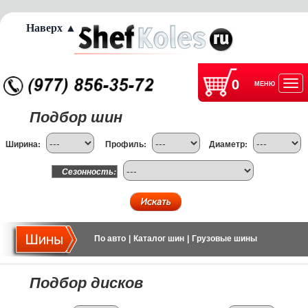
Наверх ▲
0
МЕНЮ
Отк
Подбор шин
нав
Ширина:
Профиль:
Диаметр:
Сезонность:
По авто
|
Каталог шин
|
Грузовые шины
Подбор дисков