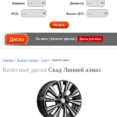
Ширина:
Диаметр:
PCD:
Вылет (ET):
По авто
|
Каталог дисков
|
Диски реплика
Главная
»
Каталог дисков
»
Скад
»
Линней алмаз
Колесные диски
Скад Линней алмаз