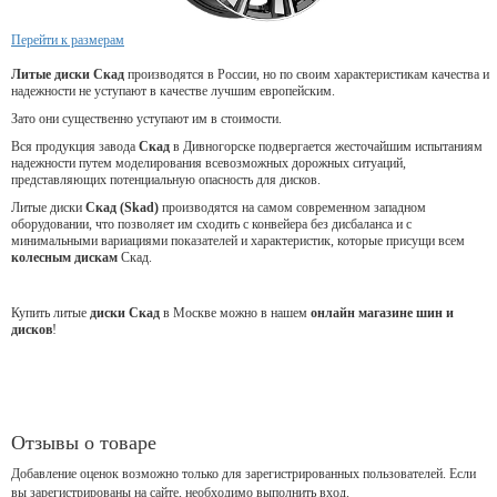
Перейти к размерам
Литые диски Скад
производятся в России, но по своим характеристикам качества и
надежности не уступают в качестве лучшим европейским.
Зато они существенно уступают им в стоимости.
Вся продукция завода
Скад
в Дивногорске подвергается жесточайшим испытаниям
надежности путем моделирования всевозможных дорожных ситуаций,
представляющих потенциальную опасность для дисков.
Литые диски
Скад (Skad)
производятся на самом современном западном
оборудовании, что позволяет им сходить с конвейера без дисбаланса и с
минимальными вариациями показателей и характеристик, которые присущи всем
колесным дискам
Скад.
Купить литые
диски Скад
в Москве можно в нашем
онлайн магазине шин и
дисков
!
Отзывы о товаре
Добавление оценок возможно только для зарегистрированных пользователей. Если
вы зарегистрированы на сайте, необходимо выполнить вход.