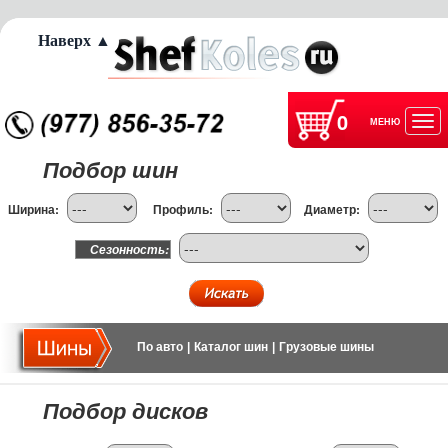
Наверх ▲
0
МЕНЮ
Отк
Подбор шин
нав
Ширина:
Профиль:
Диаметр:
Сезонность:
По авто
|
Каталог шин
|
Грузовые шины
Подбор дисков