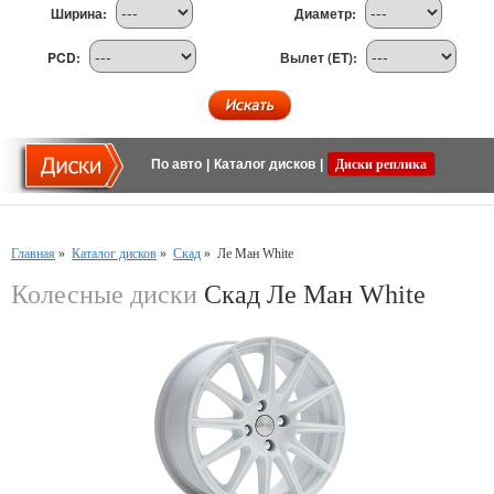
Ширина:
Диаметр:
PCD:
Вылет (ET):
По авто
|
Каталог дисков
|
Диски реплика
Главная
»
Каталог дисков
»
Скад
»
Ле Ман White
Колесные диски
Скад Ле Ман White