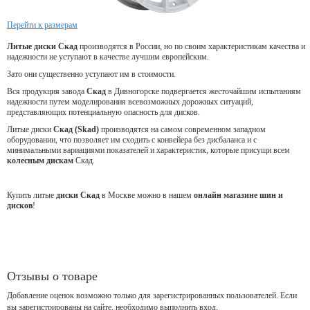
Перейти к размерам
Литые диски Скад
производятся в России, но по своим характеристикам качества и
надежности не уступают в качестве лучшим европейским.
Зато они существенно уступают им в стоимости.
Вся продукция завода
Скад
в Дивногорске подвергается жесточайшим испытаниям
надежности путем моделирования всевозможных дорожных ситуаций,
представляющих потенциальную опасность для дисков.
Литые диски
Скад (Skad)
производятся на самом современном западном
оборудовании, что позволяет им сходить с конвейера без дисбаланса и с
минимальными вариациями показателей и характеристик, которые присущи всем
колесным дискам
Скад.
Купить литые
диски Скад
в Москве можно в нашем
онлайн магазине шин и
дисков
!
Отзывы о товаре
Добавление оценок возможно только для зарегистрированных пользователей. Если
вы зарегистрированы на сайте, необходимо выполнить вход.