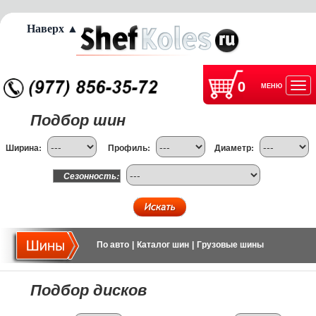
Наверх ▲
0
МЕНЮ
Отк
Подбор шин
нав
Ширина:
Профиль:
Диаметр:
Сезонность:
По авто
|
Каталог шин
|
Грузовые шины
Подбор дисков