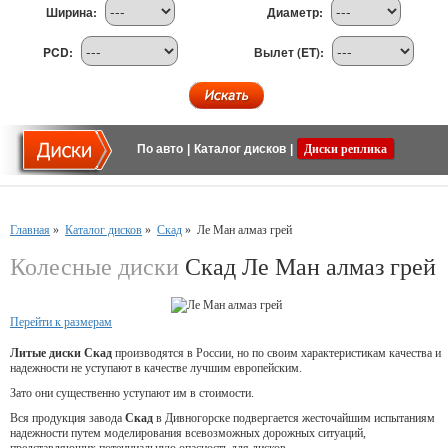
Ширина:
Диаметр:
PCD:
Вылет (ET):
По авто
|
Каталог дисков
|
Диски реплика
Главная
»
Каталог дисков
»
Скад
»
Ле Ман алмаз грей
Колесные диски
Скад Ле Ман алмаз грей
Перейти к размерам
Литые диски Скад
производятся в России, но по своим характеристикам качества и
надежности не уступают в качестве лучшим европейским.
Зато они существенно уступают им в стоимости.
Вся продукция завода
Скад
в Дивногорске подвергается жесточайшим испытаниям
надежности путем моделирования всевозможных дорожных ситуаций,
представляющих потенциальную опасность для дисков.