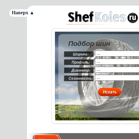
Наверх ▲
Подбор шин
Ширина:
Профиль:
Диаметр:
Сезонность: