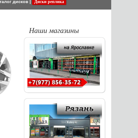
талог дисков
|
Диски реплика
Наши магазины