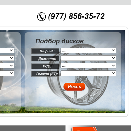
Подбор дисков
Ширина:
Диаметр:
PCD:
Вылет (ET):