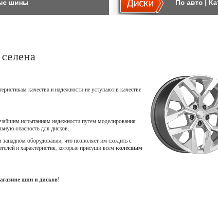
ые шины
По авто
|
Ка
 селена
теристикам качества и надежности не уступают в качестве
точайшим испытаниям надежности путем моделирования
ьную опасность для дисков.
западном оборудовании, что позволяет им сходить с
ателей и характеристик, которые присущи всем
колесным
агазине шин и дисков
!