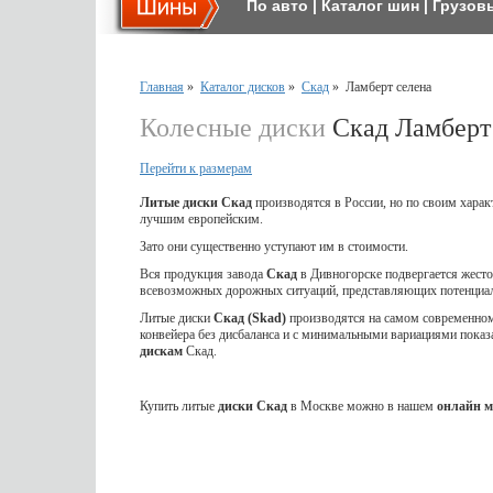
По авто
|
Каталог шин
|
Грузов
Главная
»
Каталог дисков
»
Скад
»
Ламберт селена
Колесные диски
Скад Ламберт
Перейти к размерам
Литые диски Скад
производятся в России, но по своим харак
лучшим европейским.
Зато они существенно уступают им в стоимости.
Вся продукция завода
Скад
в Дивногорске подвергается жес
всевозможных дорожных ситуаций, представляющих потенциал
Литые диски
Скад (Skad)
производятся на самом современном 
конвейера без дисбаланса и с минимальными вариациями показ
дискам
Скад.
Купить литые
диски Скад
в Москве можно в нашем
онлайн м