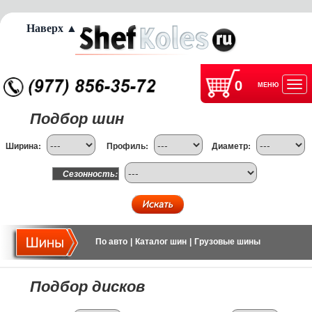
Наверх ▲
0
МЕНЮ
Отк
Подбор шин
нав
Ширина:
Профиль:
Диаметр:
Сезонность:
По авто
|
Каталог шин
|
Грузовые шины
Подбор дисков