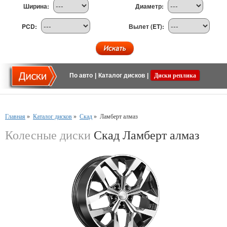
Ширина:
Диаметр:
PCD:
Вылет (ET):
По авто
|
Каталог дисков
|
Диски реплика
Главная
»
Каталог дисков
»
Скад
»
Ламберт алмаз
Колесные диски
Скад Ламберт алмаз