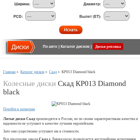
Ширина:
Диаметр:
PCD:
Вылет (ET):
По авто
|
Каталог дисков
|
Диски реплика
Главная
»
Каталог дисков
»
Скад
»
КР013 Diamond black
Колесные диски
Скад КР013 Diamond
black
Перейти к размерам
Литые диски Скад
производятся в России, но по своим характеристикам качества и
надежности не уступают в качестве лучшим европейским.
Зато они существенно уступают им в стоимости.
Вся продукция завода
Скад
в Дивногорске подвергается жесточайшим испытаниям