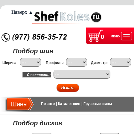
Наверх ▲
0
МЕНЮ
Отк
Подбор шин
нав
Ширина:
Профиль:
Диаметр:
Сезонность:
По авто
|
Каталог шин
|
Грузовые шины
Подбор дисков