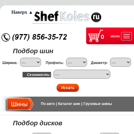
Наверх ▲
0
МЕНЮ
Отк
Подбор шин
нав
Ширина:
Профиль:
Диаметр:
Сезонность:
По авто
|
Каталог шин
|
Грузовые шины
Подбор дисков