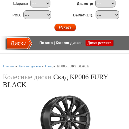
Ширина:
Диаметр:
PCD:
Вылет (ET):
По авто
|
Каталог дисков
|
Диски реплика
Главная
»
Каталог дисков
»
Скад
»
KP006 FURY BLACK
Колесные диски
Скад KP006 FURY
BLACK