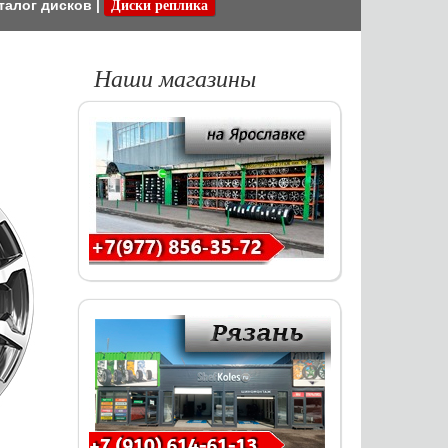
талог дисков
|
Диски реплика
Наши магазины