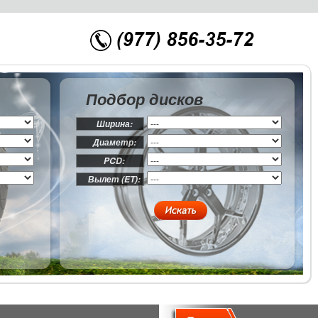
Подбор дисков
Ширина:
Диаметр:
PCD:
Вылет (ET):