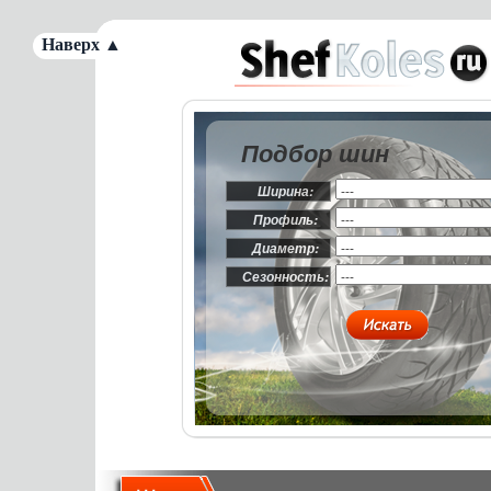
Наверх ▲
Подбор шин
Ширина:
Профиль:
Диаметр:
Сезонность: