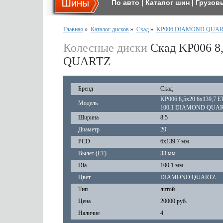
По авто
|
Каталог шин
|
Грузов
Главная
»
Каталог дисков
»
Скад
»
KP006 DIAMOND QUAR
Колесные диски
Скад KP006 8,
QUARTZ
Бренд
Скад
KP006 8,5x20 6x139,7 ET
Модель
100,1 DIAMOND QUA
Ширина
8.5
Диаметр
20"
PCD
6x139.7 мм
Вылет (ET)
33 мм
Dia
100.1 мм
Цвет
DIAMOND QUARTZ
Тип
литой
Цена
20000 руб.
Наличие
4