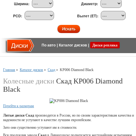
Ширина:
Диаметр:
PCD:
Вылет (ET):
По авто
|
Каталог дисков
|
Диски реплика
Главная
»
Каталог дисков
»
Скад
»
KP006 Diamond Black
Колесные диски
Скад KP006 Diamond
Black
Перейти к размерам
Литые диски Скад
производятся в России, но по своим характеристикам качества и
надежности не уступают в качестве лучшим европейским.
Зато они существенно уступают им в стоимости.
Вся продукция завода
Скад
в Дивногорске подвергается жесточайшим испытаниям