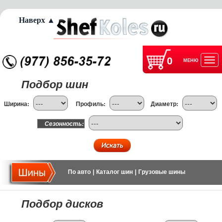
Наверх ▲
0
МЕНЮ
Отк
Подбор шин
нав
Ширина:
Профиль:
Диаметр:
Сезонность:
По авто
|
Каталог шин
|
Грузовые шины
Подбор дисков