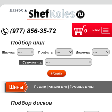
Наверх ▲
0
МЕНЮ
Отк
Подбор шин
нав
Ширина:
Профиль:
Диаметр:
Сезонность:
По авто
|
Каталог шин
|
Грузовые шины
Подбор дисков