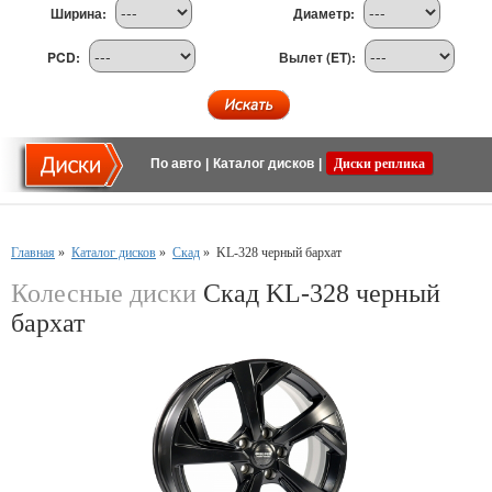
Ширина:
Диаметр:
PCD:
Вылет (ET):
По авто
|
Каталог дисков
|
Диски реплика
Главная
»
Каталог дисков
»
Скад
»
KL-328 черный бархат
Колесные диски
Скад KL-328 черный
бархат