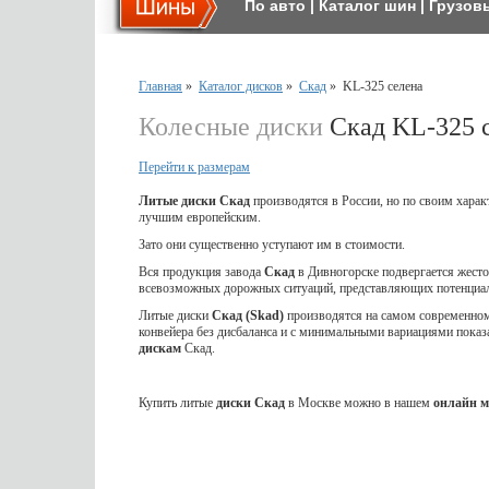
По авто
|
Каталог шин
|
Грузов
Главная
»
Каталог дисков
»
Скад
»
KL-325 селена
Колесные диски
Скад KL-325 
Перейти к размерам
Литые диски Скад
производятся в России, но по своим харак
лучшим европейским.
Зато они существенно уступают им в стоимости.
Вся продукция завода
Скад
в Дивногорске подвергается жес
всевозможных дорожных ситуаций, представляющих потенциал
Литые диски
Скад (Skad)
производятся на самом современном 
конвейера без дисбаланса и с минимальными вариациями показ
дискам
Скад.
Купить литые
диски Скад
в Москве можно в нашем
онлайн м