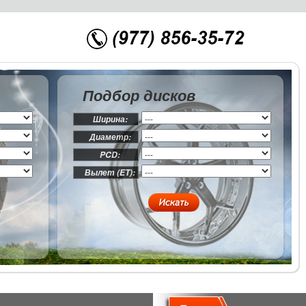
Подбор дисков
Ширина:
Диаметр:
PCD:
Вылет (ET):