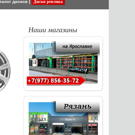
талог дисков
|
Диски реплика
Наши магазины