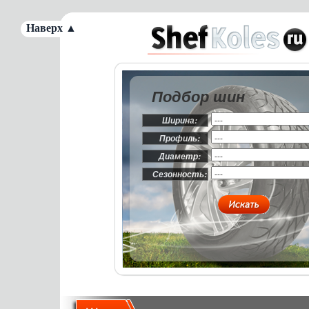
Наверх ▲
Подбор шин
Ширина:
Профиль:
Диаметр:
Сезонность: