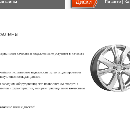
ые шины
По авто
|
Ка
селена
теристикам качества и надежности не уступают в качестве
точайшим испытаниям надежности путем моделирования
ьную опасность для дисков.
западном оборудовании, что позволяет им сходить с
ателей и характеристик, которые присущи всем
колесным
агазине шин и дисков
!